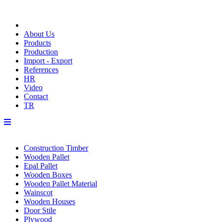
About Us
Products
Production
Import - Export
References
HR
Video
Contact
TR
Construction Timber
Wooden Pallet
Epal Pallet
Wooden Boxes
Wooden Pallet Material
Wainscot
Wooden Houses
Door Stile
Plywood