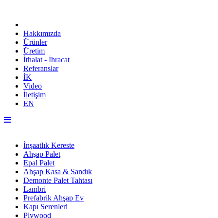
Hakkımızda
Ürünler
Üretim
İthalat - İhracat
Referanslar
İK
Video
İletişim
EN
İnşaatlık Kereste
Ahşap Palet
Epal Palet
Ahşap Kasa & Sandık
Demonte Palet Tahtası
Lambri
Prefabrik Ahşap Ev
Kapı Serenleri
Plywood